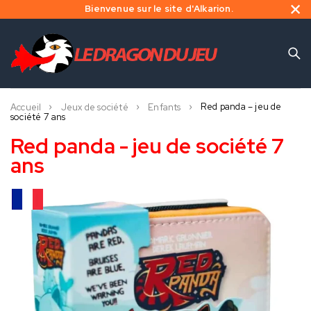
Bienvenue sur le site d'Alkarion.
Red panda – jeu de
Accueil
Jeux de société
Enfants
société 7 ans
Red panda - jeu de société 7
ans