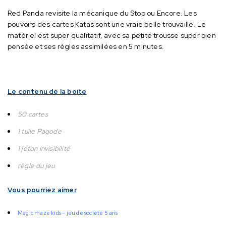
Red Panda revisite la mécanique du Stop ou Encore. Les
pouvoirs des cartes Katas sont une vraie belle trouvaille.
Le
matériel est super qualitatif, avec sa petite trousse super bien
pensée et ses règles assimilées en 5 minutes.
Le contenu de la boite
50 cartes
1 tuile Pagode
1 jeton Invisibilité
règle du jeu
Vous pourriez aimer
Magic maze kids – jeu de société 5 ans