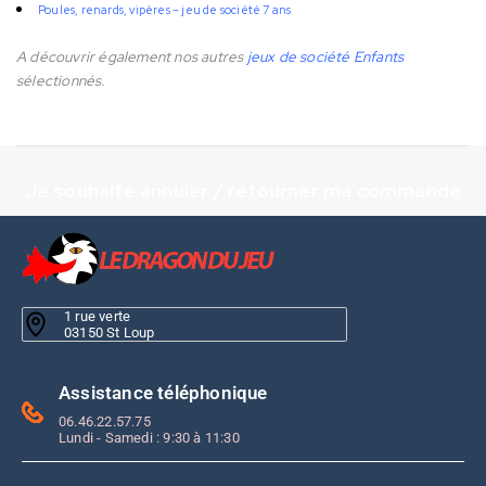
Poules, renards, vipères – jeu de société 7 ans
A découvrir également nos autres
jeux de société Enfants
sélectionnés.
Je souhaite annuler / retourner ma commande
1 rue verte
03150 St Loup
Assistance téléphonique
06.46.22.57.75
Lundi - Samedi : 9:30 à 11:30