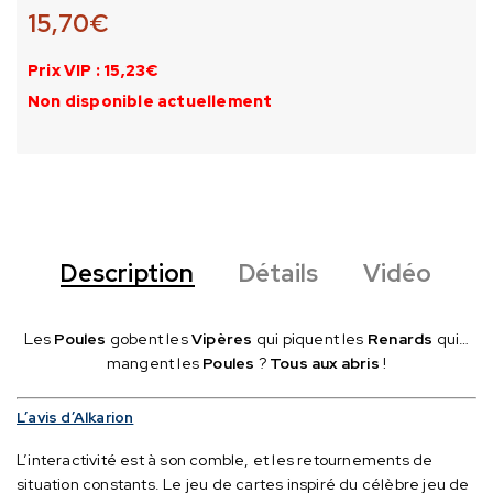
15,70
€
Prix VIP : 15,23€
Non disponible actuellement
Description
Détails
Vidéo
Les
Poules
gobent les
Vipères
qui piquent les
Renards
qui…
mangent les
Poules
?
Tous aux abris
!
L’avis d’Alkarion
L’interactivité est à son comble, et les retournements de
situation constants.
Le jeu de cartes inspiré du célèbre jeu de