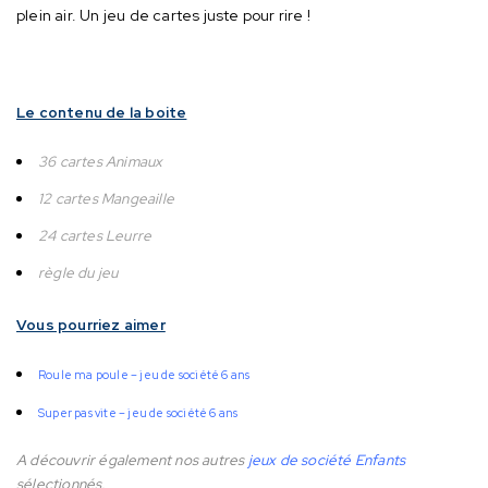
plein air.
Un jeu de cartes juste pour rire !
Le contenu de la boite
36 cartes Animaux
12 cartes Mangeaille
24 cartes Leurre
règle du jeu
Vous pourriez aimer
Roule ma poule – jeu de société 6 ans
Super pas vite – jeu de société 6 ans
A découvrir également nos autres
jeux de société Enfants
sélectionnés.