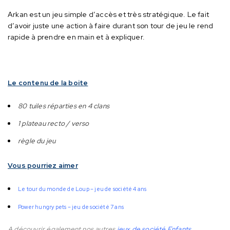
Arkan est un jeu simple d’accès et très stratégique.
Le fait
d’avoir juste une action à faire durant son tour de jeu le rend
rapide à prendre en main et à expliquer.
Le contenu de la boite
80 tuiles réparties en 4 clans
1 plateau recto / verso
règle du jeu
Vous pourriez aimer
Le tour du monde de Loup – jeu de société 4 ans
Power hungry pets – jeu de société 7 ans
A découvrir également nos autres
jeux de société Enfants