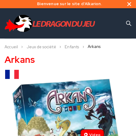
Bienvenue sur le site d'Alkarion.
Arkans
Accueil
Jeux de société
Enfants
Arkans
Video