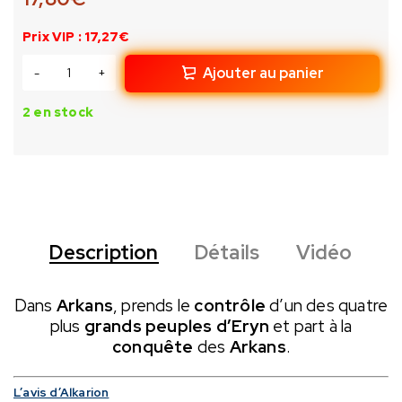
Prix VIP : 17,27€
Ajouter au panier
2 en stock
Description
Détails
Vidéo
Dans
Arkans
, prends le
contrôle
d’un des quatre
plus
grands peuples d’Eryn
et part à la
conquête
des
Arkans
.
L’avis d’Alkarion