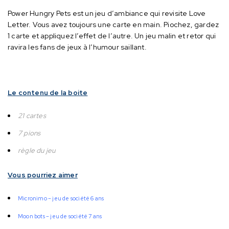
Power Hungry Pets est un jeu d’ambiance qui revisite Love
Letter.
Vous avez toujours une carte en main. Piochez, gardez
1 carte et appliquez l’effet de l’autre.
Un jeu malin et retor qui
ravira les fans de jeux à l’humour saillant.
Le contenu de la boite
21 cartes
7 pions
règle du jeu
Vous pourriez aimer
Micronimo – jeu de société 6 ans
Moon bots – jeu de société 7 ans