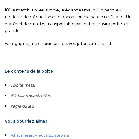
101 le match, un jeu simple, élégant et malin.
Un petit jeu
tactique de déduction et d’opposition plaisant et efficace.
Un
matériel de qualité, transportable partout qui ravira petits et
grands.
Pour gagner, ne choisissez pas vos jetons au hasard.
Le contenu de la boite
1 boite métal
50 tuiles numérotées
règle du jeu
Vous pourriez aimer
Attrape renard – jeu de société 5 ans