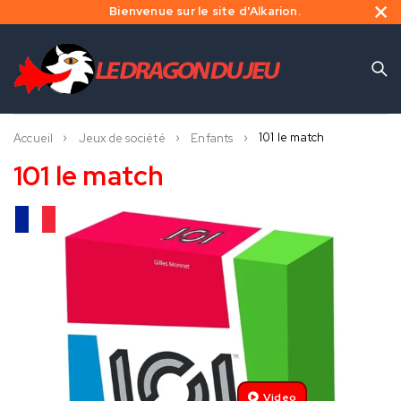
Bienvenue sur le site d'Alkarion.
101 le match
Accueil
Jeux de société
Enfants
101 le match
Video