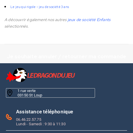
Le jeu qui rigole – jeu de société 3 ans
A découvrir également nos autres
jeux de société Enfants
sélectionnés.
Je souhaite annuler / retourner ma commande
1 rue verte
03150 St Loup
Assistance téléphonique
06.46.22.57.75
Lundi - Samedi : 9:30 à 11:30