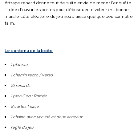
Attrape renard donne tout de suite envie de mener l’enquête.
L’idée d’ouvrir les portes pour débusquer le voleur est bonne,
mais le côté aléatoire du jeu nous laisse quelque peu sur notre
faim.
Le contenu de la boite
1 plateau
1 chemin recto / verso
16 renards
1 pion Coq : Roméo
8 cartes Indice
1 chaine avec une clé et deux anneaux
règle du jeu