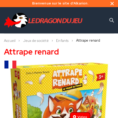
Bienvenue sur le site d'Alkarion.
Attrape renard
Accueil
Jeux de société
Enfants
Attrape renard
Video