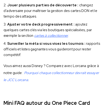
Jouer plusieurs parties de découverte :
changez
d’adversaire pour maîtriser la gestion des cartes DON et le
tempo des attaques.
Ajuster votre deck progressivement :
ajoutez
quelques cartes clés via les boutiques spécialisées, par
exemple la section
cartes à collectionner
.
Surveiller la méta si vous visez les tournois :
rapports
officiels et listes gagnantes vous guideront pour rester
compétitif.
Vous aimez aussi Disney ? Comparez avec Lorcana grâce à
notre guide :
Pourquoi chaque collectionneur devrait essayer
le JCC Lorcana
.
Mini FAQ autour du One Piece Card