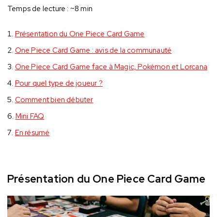
Temps de lecture : ~8 min
Présentation du One Piece Card Game
One Piece Card Game : avis de la communauté
One Piece Card Game face à Magic, Pokémon et Lorcana
Pour quel type de joueur ?
Comment bien débuter
Mini FAQ
En résumé
Présentation du One Piece Card Game