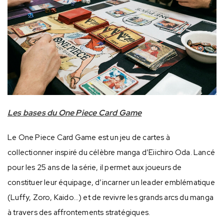
Les bases du One Piece Card Game
Le One Piece Card Game est un jeu de cartes à
collectionner inspiré du célèbre manga d’Eiichiro Oda. Lancé
pour les 25 ans de la série, il permet aux joueurs de
constituer leur équipage, d’incarner un leader emblématique
(Luffy, Zoro, Kaido…) et de revivre les grands arcs du manga
à travers des affrontements stratégiques.