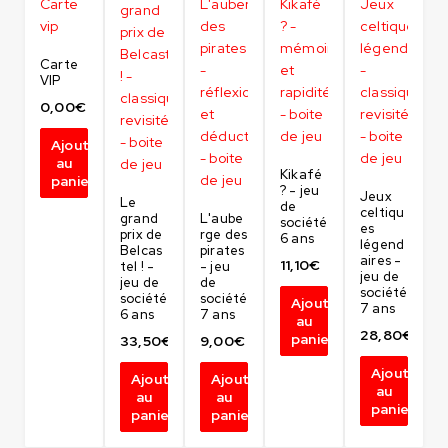
Carte
VIP
0,00
€
Ajouter
au
Kikafé
panier
? - jeu
Jeux
Le
de
celtiqu
grand
L'aube
société
es
prix de
rge des
6 ans
légend
Belcas
pirates
aires -
11,10
€
tel ! -
- jeu
jeu de
jeu de
de
société
société
société
Ajouter
7 ans
6 ans
7 ans
au
28,80
€
panier
33,50
€
9,00
€
Ajouter
Ajouter
Ajouter
au
au
au
panier
panier
panier