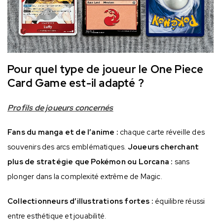
Pour quel type de joueur le One Piece
Card Game est-il adapté ?
Profils de joueurs concernés
Fans du manga et de l’anime :
chaque carte réveille des
souvenirs des arcs emblématiques.
Joueurs cherchant
plus de stratégie que Pokémon ou Lorcana :
sans
plonger dans la complexité extrême de Magic.
Collectionneurs d’illustrations fortes :
équilibre réussi
entre esthétique et jouabilité.