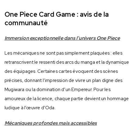
One Piece Card Game : avis de la
communauté
Immersion exceptionnelle dans l’univers One Piece
Les mécaniques ne sont pas simplement plaquées : elles
retranscrivent le ressenti des arcs du manga et la dynamique
des équipages. Certaines cartes évoquent des scènes
précises, donnant l’impression de vivre un plan digne des
Mugiwara ou la domination d’un Empereur. Pour les
amoureux de la licence, chaque partie devient un hommage
ludique à l’œuvre d’Oda.
Mécaniques profondes mais accessibles