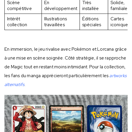
Scène
En
Très
Solide,
compétitive
développement
installée
familiale
Intérêt
Illustrations
Éditions
Cartes
collection
travaillées
spéciales
iconiques
En immersion, le jeu rivalise avec Pokémon et Lorcana grâce
à une mise en scène soignée. Côté stratégie, il se rapproche
de Magic tout en restant moins intimidant. Pour la collection,
les fans du manga apprécieront particulièrement les
artworks
alternatifs
.