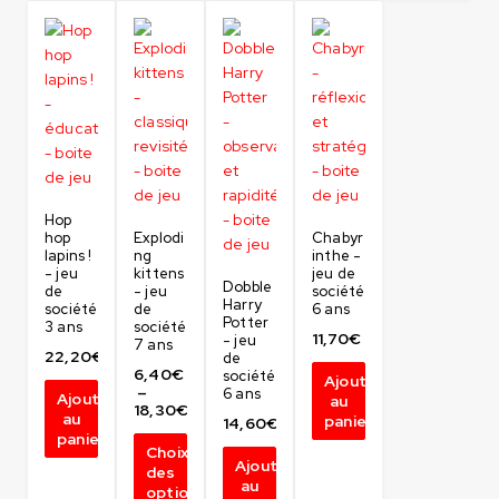
Hop
hop
Explodi
Chabyr
lapins !
ng
inthe -
- jeu
kittens
jeu de
Dobble
de
- jeu
société
Harry
société
de
6 ans
Potter
3 ans
société
11,70
€
- jeu
7 ans
22,20
€
de
6,40
€
société
Ajouter
–
6 ans
Ajouter
au
18,30
€
au
panier
14,60
€
panier
Choix
Ajouter
des
au
options