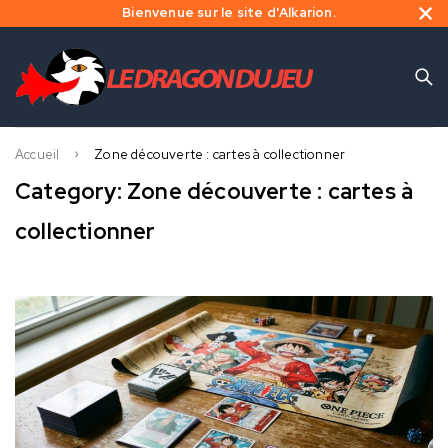
Bienvenue sur le site d'Alkarion.
Accueil
Zone découverte : cartes à collectionner
Category: Zone découverte : cartes à
collectionner