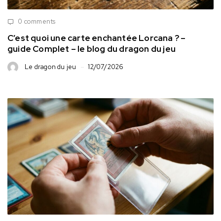
0 comments
C’est quoi une carte enchantée Lorcana ? –
guide Complet – le blog du dragon du jeu
Le dragon du jeu
12/07/2026