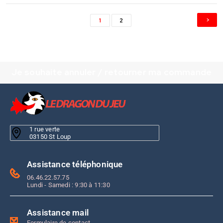
1
2
Je souhaite annuler / retourner ma commande
1 rue verte
03150 St Loup
Assistance téléphonique
06.46.22.57.75
Lundi - Samedi : 9:30 à 11:30
Assistance mail
Formulaire de contact