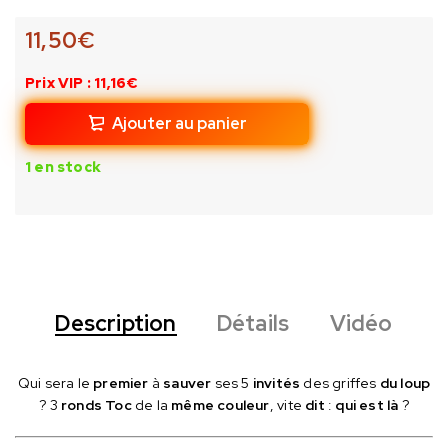
11,50
€
Prix VIP : 11,16€
Ajouter au panier
1 en stock
Description
Détails
Vidéo
Qui sera le
premier
à
sauver
ses 5
invités
des griffes
du loup
? 3
ronds Toc
de la
même couleur
, vite
dit
:
qui est là
?