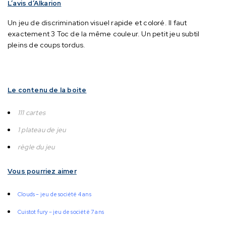
L’avis d’Alkarion
Un jeu de discrimination visuel rapide et coloré.
Il faut
exactement 3 Toc de la même couleur.
Un petit jeu subtil
pleins de coups tordus.
Le contenu de la boite
111 cartes
1 plateau de jeu
règle du jeu
Vous pourriez aimer
Clouds – jeu de société 4 ans
Cuistot fury – jeu de société 7 ans