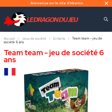
Bienvenue sur le site d'Alkarion.
Team team – jeu de
Accueil
Jeux de société
Enfants
société 6 ans
Team team - jeu de société 6
ans