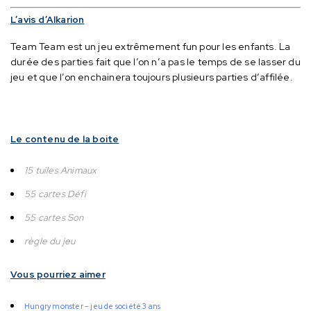
L’avis d’Alkarion
Team Team est un jeu extrêmement fun pour les enfants.
La
durée des parties fait que l’on n’a pas le temps de se lasser du
jeu et que l’on enchainera toujours plusieurs parties d’affilée.
Le contenu de la boite
15 tuiles Animaux
55 cartes Défi
55 cartes Son
règle du jeu
Vous pourriez aimer
Hungry monster – jeu de société 3 ans