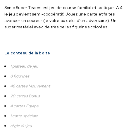
Sonic Super Teams est jeu de course familial et tactique.
A 4
le jeu devient semi-coopératif. Jouez une carte et faites
avancer un coureur (le votre ou celui d’un adversaire).
Un
super matériel avec de très belles figurines colorées.
Le contenu de la boite
1 plateau de jeu
8 figurines
48 cartes Mouvement
20 cartes Bonus
4 cartes Equipe
1 carte spéciale
règle du jeu