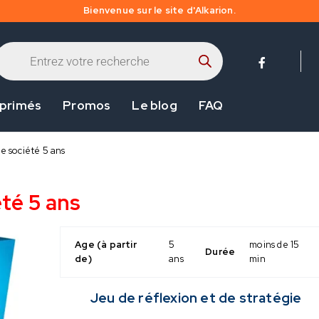
Bienvenue sur le site d'Alkarion.
 primés
Promos
Le blog
FAQ
e société 5 ans
été 5 ans
Age (à partir
5
moins de 15
Durée
de)
ans
min
Jeu de réflexion et de stratégie