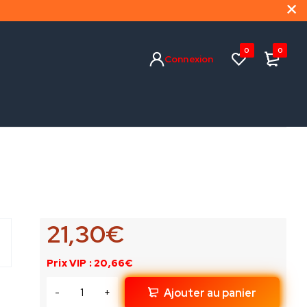
0
0
Connexion
21,30
€
Prix VIP : 20,66€
Ajouter au panier