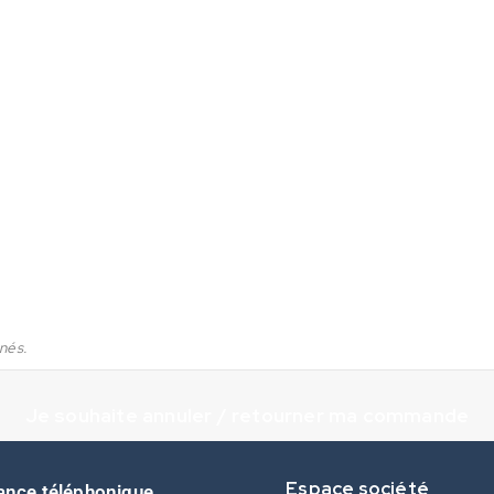
nés.
Je souhaite annuler / retourner ma commande
Espace société
ance téléphonique