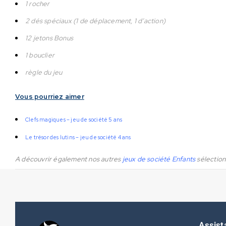
1 rocher
2 dés spéciaux (1 de déplacement, 1 d’action)
12 jetons Bonus
1 bouclier
règle du jeu
Vous pourriez aimer
Clefs magiques – jeu de société 5 ans
Le trésor des lutins – jeu de société 4 ans
A découvrir également nos autres
jeux de société Enfants
sélection
Assist