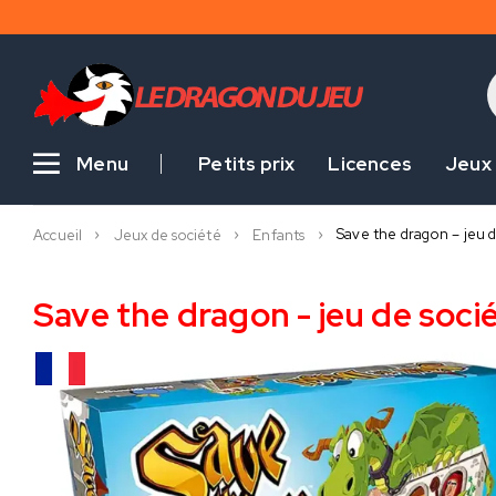
Menu
Petits prix
Licences
Jeux
Save the dragon – jeu d
Accueil
Jeux de société
Enfants
Save the dragon - jeu de soci