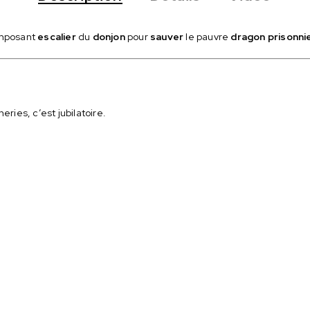
imposant
escalier
du
donjon
pour
sauver
le pauvre
dragon prisonni
ies, c’est jubilatoire.