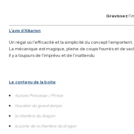
Gravissez
l’
L’avis d’Alkarion
Un régal où l’efficacité et la simplicité du concept l’emportent.
La mécanique est magique, pleine de coups fourrés et de vacher
Il y a toujours de l’imprévu et de l’inattendu
Le contenu de la boite
4 pions Princesse / Prince
l’escalier du grand donjon
la chambre du dragon
la porte de la chambre du dragon