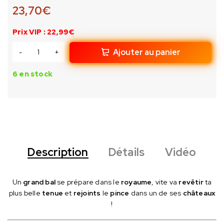
23,70
€
Prix VIP : 22,99€
Ajouter au panier
6 en stock
Description
Détails
Vidéo
Un
grand bal
se prépare dans le
royaume
, vite va
revêtir
ta
plus belle
tenue
et
rejoints
le
pince
dans un de ses
châteaux
!