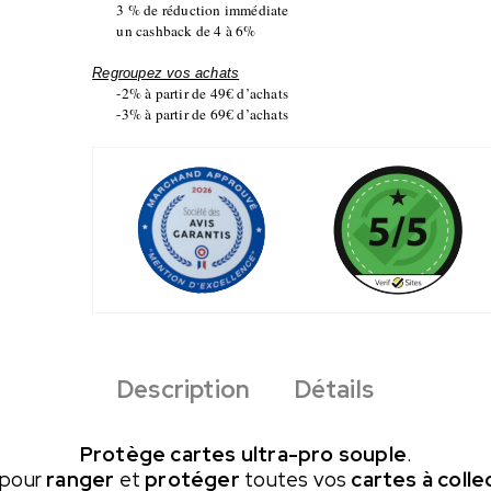
3 % de réduction immédiate
un cashback de 4 à 6%
Regroupez vos achats
-2% à partir de 49€ d’achats
-3% à partir de 69€ d’achats
Description
Détails
Protège cartes ultra-pro souple
.
pour
ranger
et
protéger
toutes vos
cartes à colle