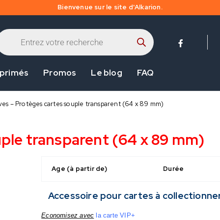
Bienvenue sur le site d'Alkarion.
 primés
Promos
Le blog
FAQ
ves – Protèges cartes souple transparent (64 x 89 mm)
uple transparent (64 x 89 mm)
Age (à partir de)
Durée
Accessoire pour cartes à collectionne
Economisez avec
la carte VIP+