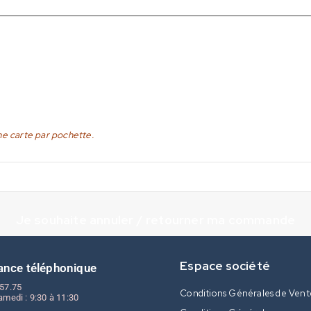
ne carte par pochette.
Je souhaite annuler / retourner ma commande
Espace société
ance téléphonique
.57.75
Conditions Générales de Vent
amedi : 9:30 à 11:30