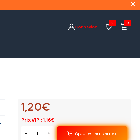
0
0
Connexion
1,20
€
Prix VIP : 1,16€
r
Ajouter au panier