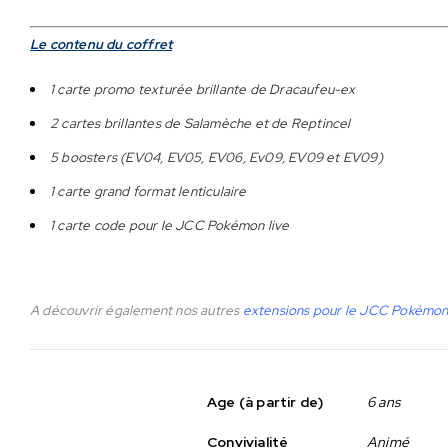
Le contenu du coffret
1 carte promo texturée brillante de Dracaufeu-ex
2 cartes brillantes de Salamèche et de Reptincel
5 boosters (EV04, EV05, EV06, Ev09, EV09 et EV09)
1 carte grand format lenticulaire
1 carte code pour le JCC Pokémon live
A découvrir également nos autres
extensions pour le JCC Pokémo
Age (à partir de)
6 ans
Convivialité
Animé