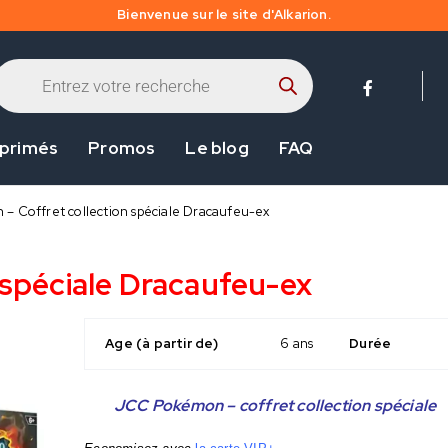
Bienvenue sur le site d'Alkarion.
 primés
Promos
Le blog
FAQ
– Coffret collection spéciale Dracaufeu-ex
 spéciale Dracaufeu-ex
Age (à partir de)
6 ans
Durée
JCC Pokémon – coffret collection spéciale