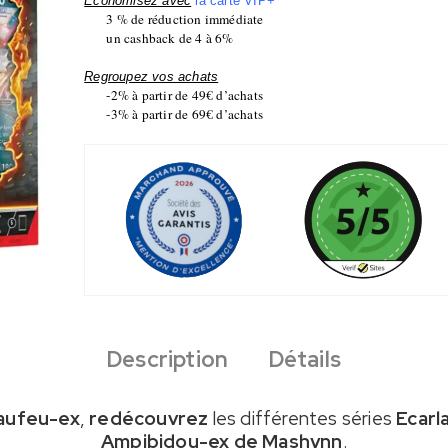
Economisez avec
la carte VIP+
3 % de réduction immédiate
un cashback de 4 à 6%
Regroupez vos achats
-2% à partir de 49€ d’achats
-3% à partir de 69€ d’achats
Description
Détails
caufeu-ex
,
redécouvrez
les différentes séries
Ecarl
Ampibidou-ex de Mashynn
.