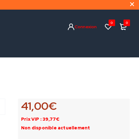
0
0
Connexion
41,00
€
Prix VIP : 39,77€
Non disponible actuellement