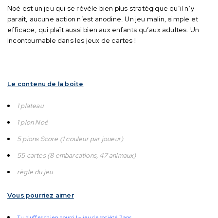
Noé est un jeu qui se révèle bien plus stratégique qu’il n’y
paraît, aucune action n’est anodine.
Un jeu malin, simple et
efficace, qui plaît aussi bien aux enfants qu’aux adultes.
Un
incontournable dans les jeux de cartes !
Le contenu de la boite
1 plateau
1 pion Noé
5 pions Score (1 couleur par joueur)
55 cartes (8 embarcations, 47 animaux)
règle du jeu
Vous pourriez aimer
Tu bluffes chien pourri ! – jeu de société 7 ans