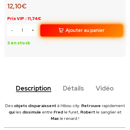
12,10
€
Prix VIP : 11,74€
Ajouter au panier
3 en stock
Description
Détails
Vidéo
Des
objets disparaissent
à Hibou city.
Retrouve
rapidement
qui
les
dissimule
entre
Fred
le furet,
Robert
le sanglier et
Max
le renard !