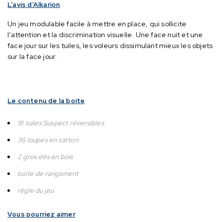
L’avis d’Alkarion
Un jeu modulable facile à mettre en place, qui sollicite
l’attention et la discrimination visuelle.
Une face nuit et une
face jour sur les tuiles, les voleurs dissimulant mieux les objets
sur la face jour.
Le contenu de la boite
18 tuiles Suspect réversibles
36 loupes en carton
2 gros dés en bois
boite de rangement
règle du jeu
Vous pourriez aimer