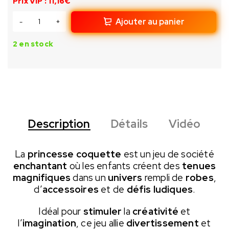
Prix VIP : 11,16€
Ajouter au panier
2 en stock
Description
Détails
Vidéo
La
princesse coquette
est un jeu de société
enchantant
où les enfants créent des
tenues
magnifiques
dans un
univers
rempli de
robes
,
d’
accessoires
et de
défis ludiques
.
Idéal pour
stimuler
la
créativité
et
l’
imagination
, ce jeu allie
divertissement
et