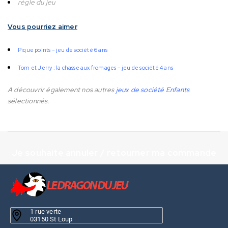
règle du jeu
Vous pourriez aimer
Pique points – jeu de société 6 ans
Tom et Jerry : la chasse aux fromages – jeu de société 4 ans
A découvrir également nos autres
jeux de société Enfants
sélectionnés.
Je souhaite annuler / retourner ma commande
1 rue verte
03150 St Loup