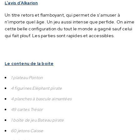
L’avis d’Alkarion
Un titre retors et flamboyant, qui permet de s’amuser à
n’importe quel âge. Un jeu aussi intense que perfide.
On aime
cette belle configuration du tout le monde a gagné sauf celui
qui fait plouf.
Les parties sont rapides et accessibles.
Le contenu de la boite
1 plateau Ponton
4 figurines Eléphant pirate
4 planches à bascule aimantées
49 cartes Trésor
1 boîte de jeu Bateau pirate
60 jetons Caisse