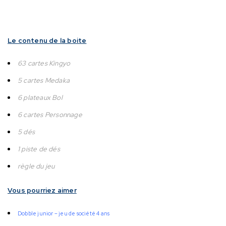
Le contenu de la boite
63 cartes Kingyo
5 cartes Medaka
6 plateaux Bol
6 cartes Personnage
5 dés
1 piste de dés
règle du jeu
Vous pourriez aimer
Dobble junior – jeu de société 4 ans