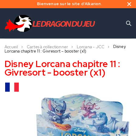
Bienvenue sur le site d'Alkarion.
Disney
Accueil
Cartes à collectionner
Lorcana - JCC
Lorcana chapitre 11 : Givresort – booster (x1)
Disney Lorcana chapitre 11 :
Givresort - booster (x1)