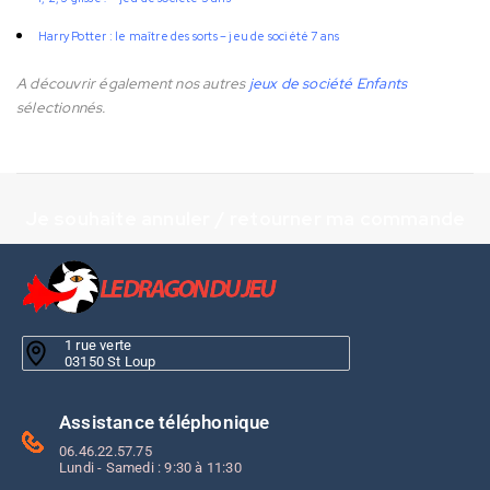
Harry Potter : le maître des sorts – jeu de société 7 ans
A découvrir également nos autres
jeux de société Enfants
sélectionnés.
Je souhaite annuler / retourner ma commande
1 rue verte
03150 St Loup
Assistance téléphonique
06.46.22.57.75
Lundi - Samedi : 9:30 à 11:30