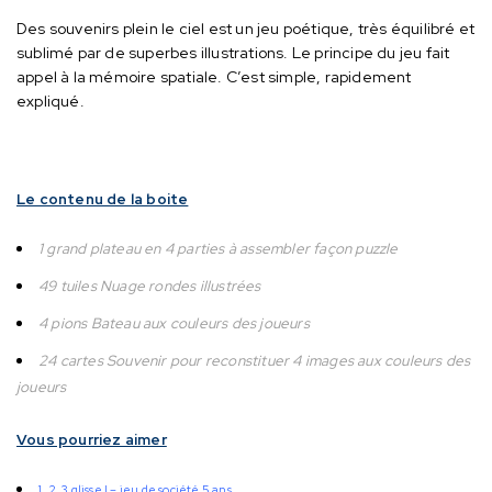
Des souvenirs plein le ciel est un jeu poétique, très équilibré et
sublimé par de superbes illustrations.
Le principe du jeu fait
appel à la mémoire spatiale.
C’est simple, rapidement
expliqué.
Le contenu de la boite
1 grand plateau en 4 parties à assembler façon puzzle
49 tuiles Nuage rondes illustrées
4 pions Bateau aux couleurs des joueurs
24 cartes Souvenir pour reconstituer 4 images aux couleurs des
joueurs
Vous pourriez aimer
1, 2, 3 glisse ! – jeu de société 5 ans