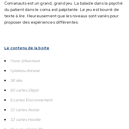
Comanauts est un grand, grand jeu. La balade dans la psyché
du patient dans le coma est palpitante.
Le jeu est bourré de
texte à lire. Heureusement que les niveaux sont variés pour
proposer des expériences différentes.
Le contenu de la boite
1 livre d’Aventure
1 plateau Annexe
38 dés
60 cartes Objet
6 cartes Environnement
22 cartes Avatar
32 cartes Hostile