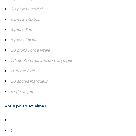
30 pions Lucidité
6 pions Intuition
5 pions Feu
5 pions Fouille
20 pions Force vitale
1 fiche Autocollants de campagne
1 bourse à dés
20 socles Marqueur
règle du jeu
Vous pourriez aimer
1
2