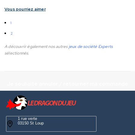
Vous pourriez aimer
1
2
A découvrir également nos autres
jeux de société Experts
sélectionnés.
Je souhaite annuler / retourner ma commande
1 rue verte
03150 St Loup