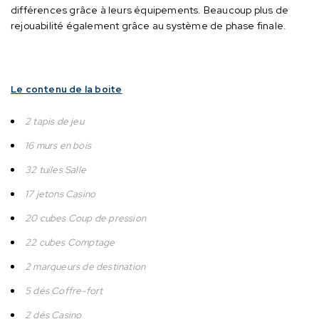
différences grâce à leurs équipements.
Beaucoup plus de
rejouabilité également grâce au système de phase finale.
Le contenu de la boite
2 tapis de jeu
16 murs en bois
32 tuiles Salle
17 jetons Casino
20 cubes Coup de pression
22 cubes Comptage
2 marqueurs de destination
5 dés Coffre-fort
2 dés Casino