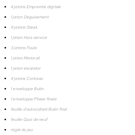
4 jetons Empreinte digitale
1 jeton Déguisement
4 jetons Steak
1 jeton Hors service
3 jetons Foule
1 jeton Monorail
1 jeton escalator
4 jetons Corbeau
1 enveloppe Butin
1 enveloppe Phase finale
feuille d’autocollant Butin final
feuille Quoi de neuf
règle du jeu