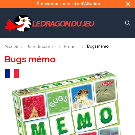
Bienvenue sur le site d'Alkarion.
Bugs mémo
Accueil
Jeux de société
Enfants
Bugs mémo