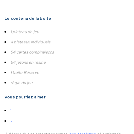
Le contenu de la boite
1 plateau de jeu
4 plateaux individuels
54 cartes combinaisons
64 jetons en résine
1 boite Réserve
règle du jeu
Vous pourriez aimer
1
2