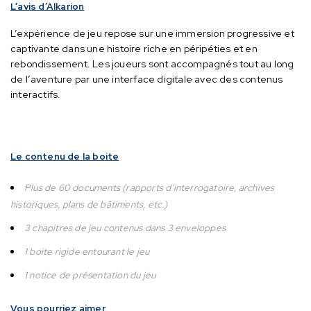
L’avis d’Alkarion
L’expérience de jeu repose sur une immersion progressive et
captivante dans une histoire riche en péripéties et en
rebondissement.
Les joueurs sont accompagnés tout au long
de l’aventure par une interface digitale avec des contenus
interactifs.
Le contenu de la boite
Plus de 60 documents (rapports d’interrogatoire, archives
historiques, plans de bâtiments, etc.)
3 chapitres de jeu contenus dans 3 enveloppes
1 boite rigide entourant le jeu
1 notice de présentation du jeu
Vous pourriez aimer