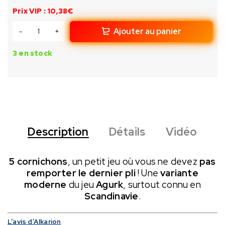
Prix VIP : 10,38€
Ajouter au panier
3 en stock
Description
Détails
Vidéo
5 cornichons
, un petit jeu où vous ne devez
pas
remporter le dernier pli
!
Une
variante
moderne
du jeu
Agurk
, surtout connu en
Scandinavie
.
L’avis d’Alkarion