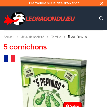
Bienvenue sur le site d'Alkarion.
5 cornichons
Accueil
Jeux de société
Famille
5 cornichons
Video