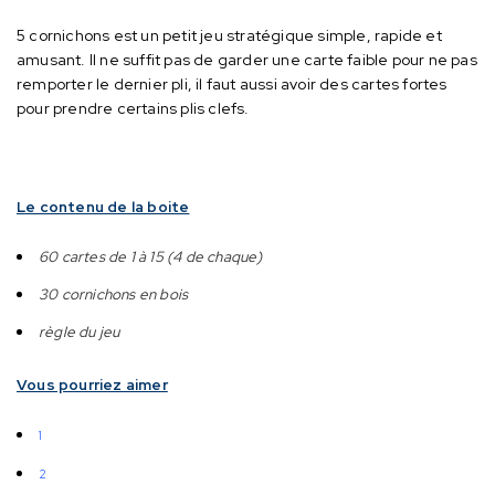
5 cornichons est un petit jeu stratégique simple, rapide et
amusant.
Il ne suffit pas de garder une carte faible pour ne pas
remporter le dernier pli, il faut aussi avoir des cartes fortes
pour prendre certains plis clefs.
Le contenu de la boite
60 cartes de 1 à 15 (4 de chaque)
30 cornichons en bois
règle du jeu
Vous pourriez aimer
1
2